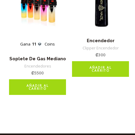
Encendedor
Gana
11
Coins
Clipper Encendedor
₡
300
Soplete De Gas Mediano
Encendedores
AÑADIR AL
CARRITO
₡
5500
AÑADIR AL
CARRITO