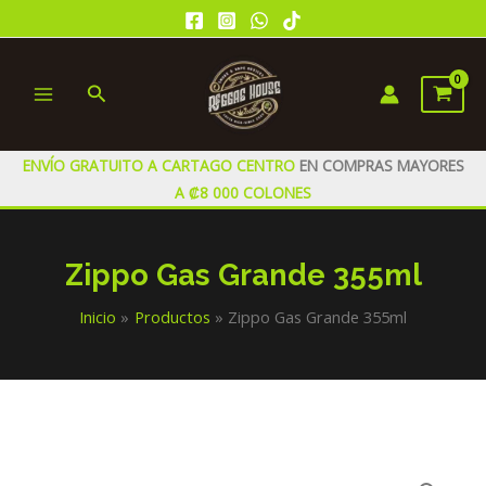
Ir
al
contenido
Buscar
MAIN
MENU
ENVÍO GRATUITO A CARTAGO CENTRO
EN COMPRAS MAYORES
A ₡8 000 COLONES
Zippo Gas Grande 355ml
Inicio
Productos
Zippo Gas Grande 355ml