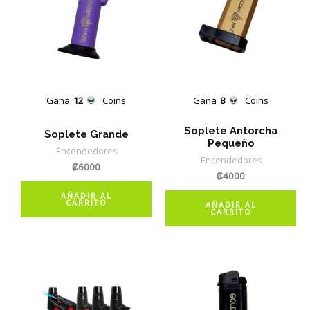
Gana
12
Coins
Gana
8
Coins
Soplete Antorcha
Soplete Grande
Pequeño
Encendedores
Encendedores
₡
6000
₡
4000
AÑADIR AL
CARRITO
AÑADIR AL
CARRITO