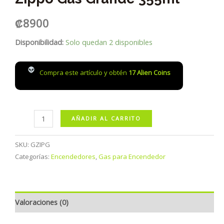
₡
8900
Disponibilidad:
Solo quedan 2 disponibles
Compra este artículo y obtén
17
Alien Coins
Zippo
AÑADIR AL CARRITO
Gas
Grande
SKU:
GZIPG
355ml
Categorías:
Encendedores
,
Gas para Encendedor
cantidad
Valoraciones (0)