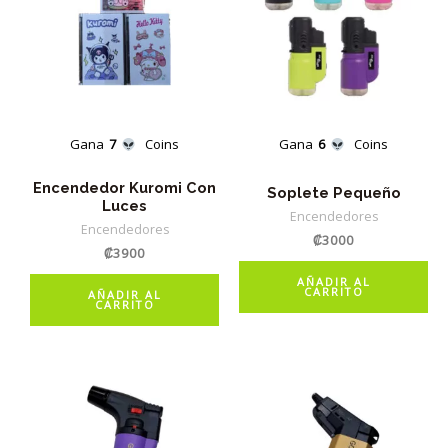
Gana
7
Coins
Gana
6
Coins
Encendedor Kuromi Con
Soplete Pequeño
Luces
Encendedores
Encendedores
₡
3000
₡
3900
AÑADIR AL
CARRITO
AÑADIR AL
CARRITO