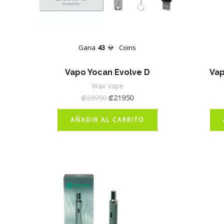
Gana
43
Coins
Vapo Yocan Evolve D
Vap
Wax Vape
El
El
₡
23950
₡
21950
precio
precio
original
actual
AÑADIR AL CARRITO
era:
es:
₡23950.
₡21950.