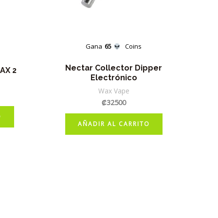
Gana
65
Coins
Nectar Collector Dipper
AX 2
Electrónico
Wax Vape
₡
32500
O
AÑADIR AL CARRITO