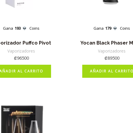
Gana
193
Coins
Gana
179
Coins
orizador Puffco Pivot
Yocan Black Phaser M
Vaporizadores
Vaporizadores
₡
96500
₡
89500
AÑADIR AL CARRITO
AÑADIR AL CARRIT