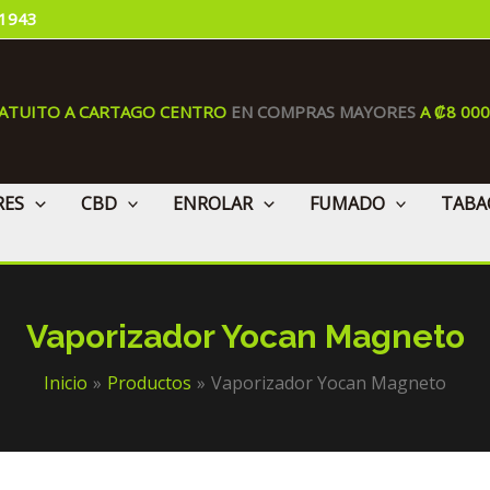
 1943
RATUITO A CARTAGO CENTRO
EN COMPRAS MAYORES
A ₡8 00
RES
CBD
ENROLAR
FUMADO
TABA
Vaporizador Yocan Magneto
Inicio
Productos
Vaporizador Yocan Magneto