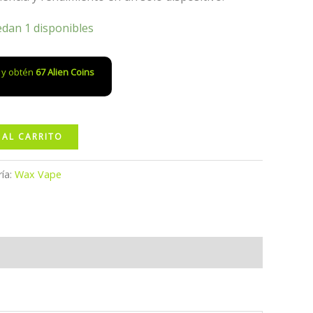
edan 1 disponibles
o y obtén
67
Alien Coins
 AL CARRITO
ía:
Wax Vape