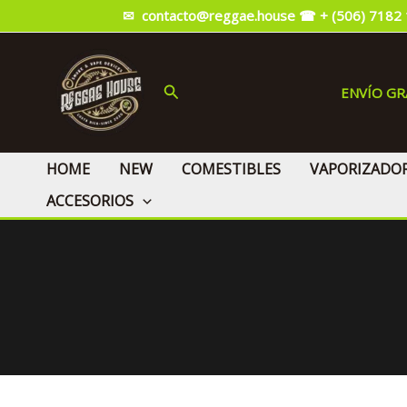
Ir
✉ contacto@reggae.house
☎ + (506) 7182
al
contenido
Buscar
ENVÍO G
HOME
NEW
COMESTIBLES
VAPORIZADO
ACCESORIOS