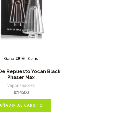
Gana
29
Coins
 De Repuesto Yocan Black
Phaser Max
Vaporizadores
₡
14500
AÑADIR AL CARRITO