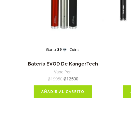
Gana
39
Coins
Batería EVOD De KangerTech
Vape Pen
El
El
₡
19950
₡
12500
precio
precio
original
actual
AÑADIR AL CARRITO
era:
es:
₡19950.
₡12500.