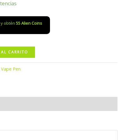
tencias
o y obtén
55
Alien Coins
 AL CARRITO
:
Vape Pen