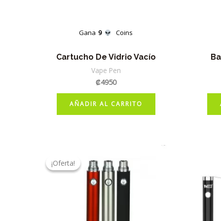
Gana
9
Coins
Cartucho De Vidrio Vacío
Ba
Vape Pen
₡
4950
AÑADIR AL CARRITO
¡Oferta!
¡Oferta!