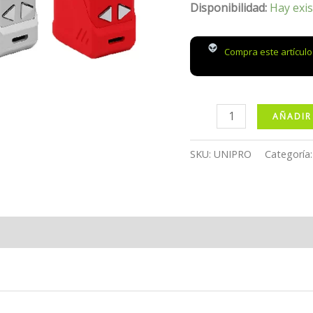
Disponibilidad:
Hay exis
Compra este artícul
Vape
AÑADIR
Yocan
UNI
SKU:
UNIPRO
Categoría
Pro
cantidad