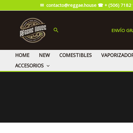
Ir
✉ contacto@reggae.house
☎ + (506) 7182
al
contenido
Buscar
ENVÍO G
HOME
NEW
COMESTIBLES
VAPORIZADO
ACCESORIOS