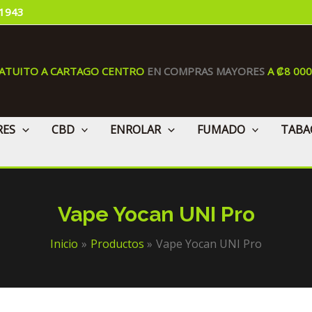
 1943
RATUITO A CARTAGO CENTRO
EN COMPRAS MAYORES
A ₡8 00
RES
CBD
ENROLAR
FUMADO
TABA
Vape Yocan UNI Pro
Inicio
Productos
Vape Yocan UNI Pro