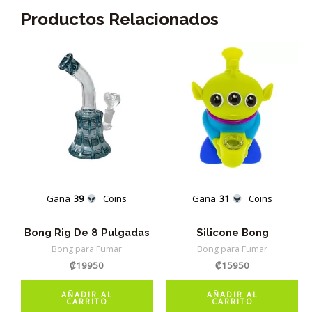
Productos Relacionados
Gana
39
Coins
Gana
31
Coins
Bong Rig De 8 Pulgadas
Silicone Bong
Bong para Fumar
Bong para Fumar
₡
19950
₡
15950
AÑADIR AL
AÑADIR AL
CARRITO
CARRITO