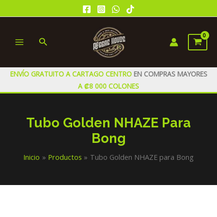
Ir
al
contenido
Buscar
MAIN
MENU
ENVÍO GRATUITO A CARTAGO CENTRO
EN COMPRAS MAYORES
A ₡8 000 COLONES
Tubo Golden NHAZE Para
Bong
Inicio
Productos
Tubo Golden NHAZE para Bong