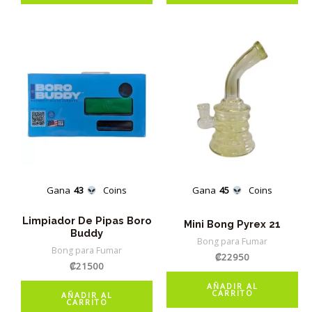
Gana
43
Coins
Gana
45
Coins
Limpiador De Pipas Boro
Mini Bong Pyrex 21
Buddy
Bong para Fumar
Bong para Fumar
₡
22950
₡
21500
AÑADIR AL
CARRITO
AÑADIR AL
CARRITO