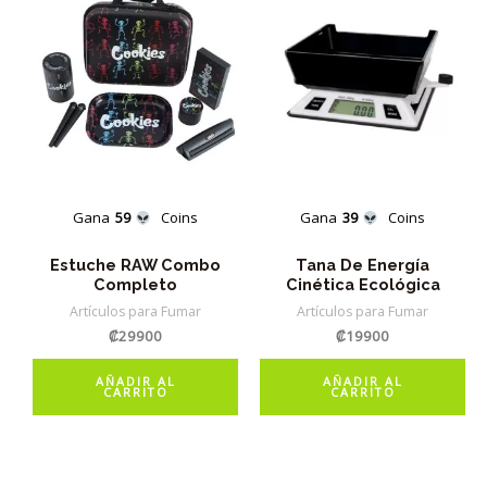
Gana
59
Coins
Gana
39
Coins
Estuche RAW Combo
Tana De Energía
Completo
Cinética Ecológica
Artículos para Fumar
Artículos para Fumar
₡
29900
₡
19900
AÑADIR AL
AÑADIR AL
CARRITO
CARRITO