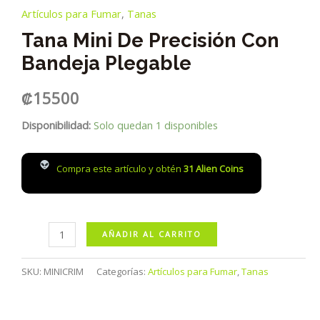
Artículos para Fumar
,
Tanas
Tana Mini De Precisión Con
Bandeja Plegable
₡
15500
Disponibilidad:
Solo quedan 1 disponibles
Compra este artículo y obtén
31
Alien Coins
Tana
AÑADIR AL CARRITO
Mini
de
SKU:
MINICRIM
Categorías:
Artículos para Fumar
,
Tanas
Precisión
con