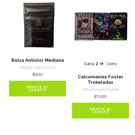
Bolsa Antiolor Mediana
Gana
2
Coins
Artículos para Fumar
₡
400
Calcomanías Foster
Trokeladas
AÑADIR AL
Artículos para Fumar
CARRITO
₡
1000
AÑADIR AL
CARRITO