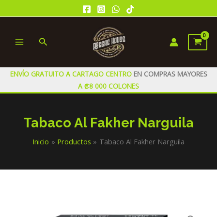
Ir
al
contenido
Buscar
MAIN
MENU
ENVÍO GRATUITO A CARTAGO CENTRO
EN COMPRAS MAYORES
A ₡8 000 COLONES
Tabaco Al Fakher Narguila
Inicio
Productos
Tabaco Al Fakher Narguila