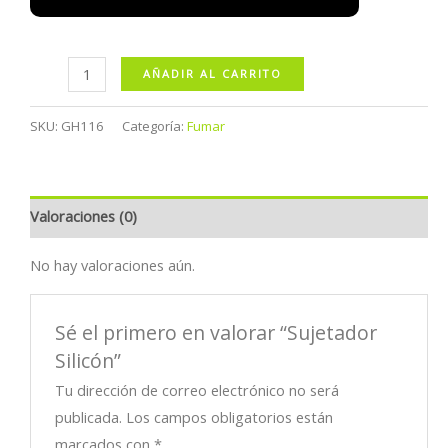
Sujetador
AÑADIR AL CARRITO
Silicón
cantidad
SKU:
GH116
Categoría:
Fumar
Valoraciones (0)
No hay valoraciones aún.
Sé el primero en valorar “Sujetador
Silicón”
Tu dirección de correo electrónico no será
publicada.
Los campos obligatorios están
marcados con
*