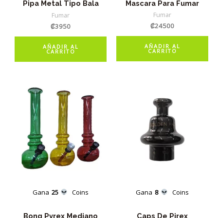
Mascara Para Fumar
Pipa Metal Tipo Bala
Fumar
Fumar
₡
24500
₡
3950
AÑADIR AL
AÑADIR AL
CARRITO
CARRITO
Gana
25
Coins
Gana
8
Coins
Bong Pyrex Mediano
Caps De Pirex