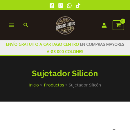
Ir
al
contenido
Buscar
MAIN
MENU
ENVÍO GRATUITO A CARTAGO CENTRO
EN COMPRAS MAYORES
A ₡8 000 COLONES
Sujetador Silicón
Inicio
Productos
Sujetador Silicón