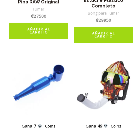
Estuche Plástico
Pipa RAW Original
Completo
Fumar
Bong para Fumar
₡
27500
₡
29950
AÑADIR AL
CARRITO
AÑADIR AL
CARRITO
Gana
49
Coins
Gana
7
Coins