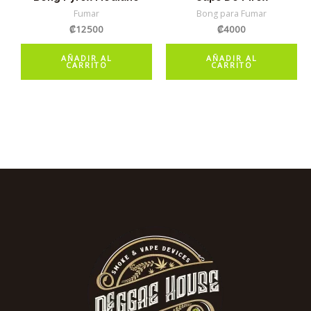
Fumar
Bong para Fumar
₡
12500
₡
4000
AÑADIR AL
AÑADIR AL
CARRITO
CARRITO