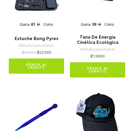
Gana
61
Coins
Gana
39
Coins
Tana De Energía
Estuche Bong Pyrex
Cinética Ecológica
Artículos para Fumar
Artículos para Fumar
El
El
₡
30500
₡
22500
₡
19900
precio
precio
original
actual
AÑADIR AL
era:
es:
CARRITO
AÑADIR AL
CARRITO
₡30500.
₡22500.