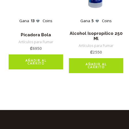
Gana
13
Coins
Gana
5
Coins
Alcohol Isopropílico 250
Picadora Bola
Ml
Artículos para Fumar
Artículos para Fumar
₡
6950
₡
2550
AÑADIR AL
CARRITO
AÑADIR AL
CARRITO