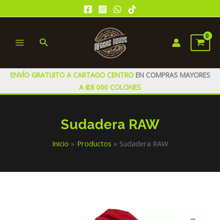
Ir
al
contenido
Buscar
MAIN
MENU
ENVÍO GRATUITO A CARTAGO CENTRO
EN COMPRAS MAYORES
A ₡8 000 COLONES
Sudadera RAW
Inicio
Productos
Sudadera RAW