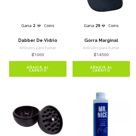
Gana
2
Coins
Gana
29
Coins
Dabber De Vidrio
Gorra Marginal
Artículos para Fumar
Artículos para Fumar
₡
1000
₡
14500
AÑADIR AL
AÑADIR AL
CARRITO
CARRITO