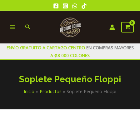
Ir
al
contenido
Buscar
MAIN
MENU
ENVÍO GRATUITO A CARTAGO CENTRO
EN COMPRAS MAYORES
A ₡8 000 COLONES
Soplete Pequeño Floppi
Inicio
Productos
Soplete Pequeño Floppi