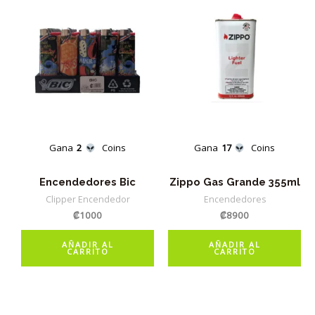
Gana
2
Coins
Gana
17
Coins
Encendedores Bic
Zippo Gas Grande 355ml
Clipper Encendedor
Encendedores
₡
1000
₡
8900
AÑADIR AL
AÑADIR AL
CARRITO
CARRITO