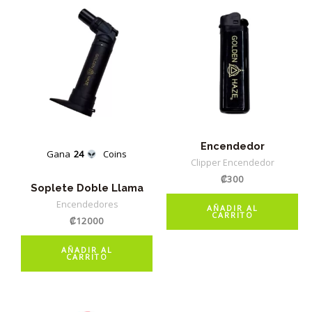
Encendedor
Gana
24
Coins
Clipper Encendedor
₡
300
Soplete Doble Llama
Encendedores
AÑADIR AL
CARRITO
₡
12000
AÑADIR AL
CARRITO