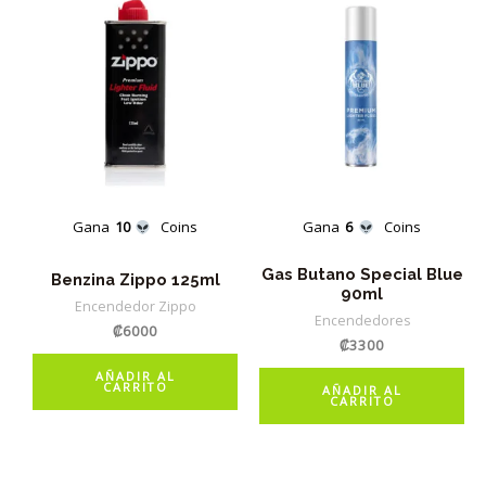
Gana
10
Coins
Gana
6
Coins
Gas Butano Special Blue
Benzina Zippo 125ml
90ml
Encendedor Zippo
Encendedores
₡
6000
₡
3300
AÑADIR AL
CARRITO
AÑADIR AL
CARRITO