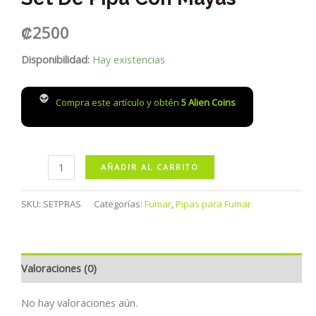
₡
2500
Disponibilidad:
Hay existencias
Compra este artículo y obtén
5
Alien Coins
Set
AÑADIR AL CARRITO
de
Pipa
SKU:
SETPRAS
Categorías:
Fumar
,
Pipas para Fumar
con
Mayas
cantidad
Valoraciones (0)
No hay valoraciones aún.