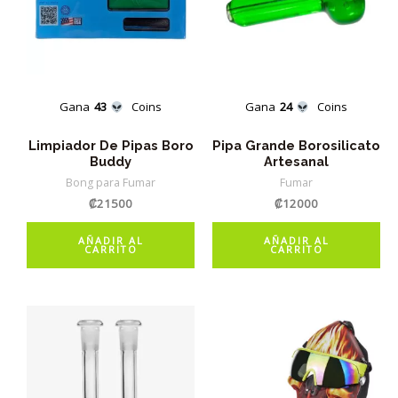
Gana
43
Coins
Gana
24
Coins
Limpiador De Pipas Boro
Pipa Grande Borosilicato
Buddy
Artesanal
Bong para Fumar
Fumar
₡
21500
₡
12000
AÑADIR AL
AÑADIR AL
CARRITO
CARRITO