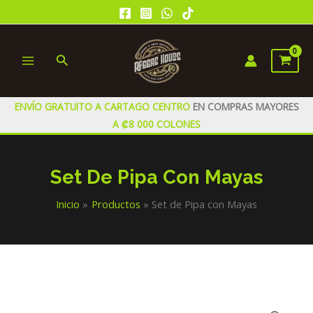
Ir
al
contenido
Buscar
MAIN
MENU
ENVÍO GRATUITO A CARTAGO CENTRO
EN COMPRAS MAYORES
A ₡8 000 COLONES
Set De Pipa Con Mayas
Inicio
Productos
Set de Pipa con Mayas