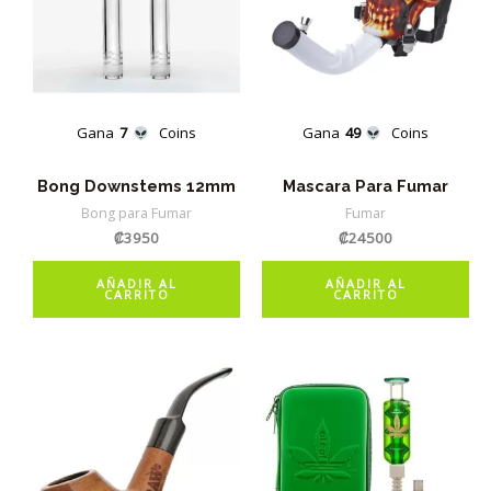
Gana
7
Coins
Gana
49
Coins
Bong Downstems 12mm
Mascara Para Fumar
Bong para Fumar
Fumar
₡
3950
₡
24500
AÑADIR AL
AÑADIR AL
CARRITO
CARRITO