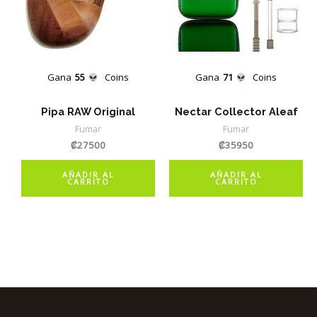
Gana
55
Coins
Gana
71
Coins
Pipa RAW Original
Nectar Collector Aleaf
Fumar
Fumar
₡
27500
₡
35950
AÑADIR AL
AÑADIR AL
CARRITO
CARRITO