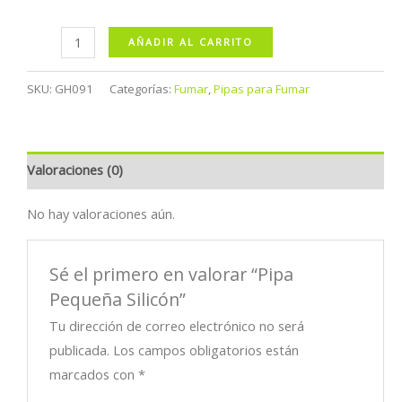
Pipa
AÑADIR AL CARRITO
Pequeña
Silicón
SKU:
GH091
Categorías:
Fumar
,
Pipas para Fumar
cantidad
Valoraciones (0)
No hay valoraciones aún.
Sé el primero en valorar “Pipa
Pequeña Silicón”
Tu dirección de correo electrónico no será
publicada.
Los campos obligatorios están
marcados con
*