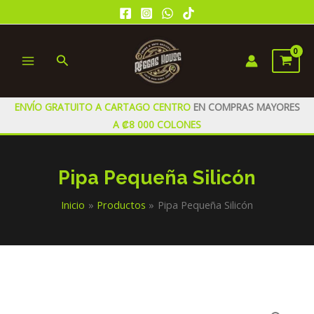
Ir
al
contenido
Buscar
MAIN
MENU
ENVÍO GRATUITO A CARTAGO CENTRO
EN COMPRAS MAYORES
A ₡8 000 COLONES
Pipa Pequeña Silicón
Inicio
Productos
Pipa Pequeña Silicón