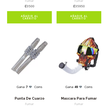
Fumar
Fumar
₡
3500
₡
35950
AÑADIR AL
AÑADIR AL
CARRITO
CARRITO
Gana
7
Coins
Gana
49
Coins
Punta De Cuarzo
Mascara Para Fumar
Fumar
Fumar