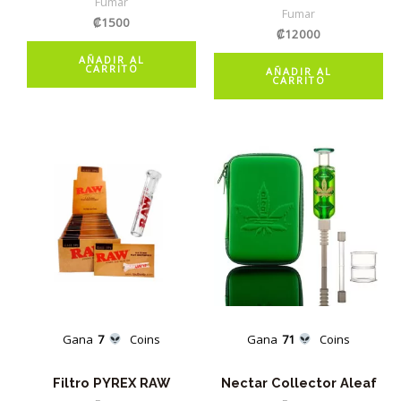
Fumar
Fumar
₡
1500
₡
12000
AÑADIR AL
CARRITO
AÑADIR AL
CARRITO
Gana
7
Coins
Gana
71
Coins
Filtro PYREX RAW
Nectar Collector Aleaf