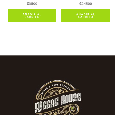
₡
3500
₡
24500
AÑADIR AL
AÑADIR AL
CARRITO
CARRITO