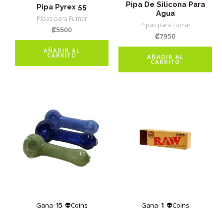
Pipa De Silicona Para
Pipa Pyrex 55
Agua
Pipas para Fumar
Pipas para Fumar
₡
5500
₡
7950
AÑADIR AL
CARRITO
AÑADIR AL
CARRITO
Gana
15
👽Coins
Gana
1
👽Coins