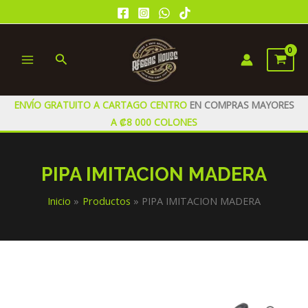
Ir
al
contenido
Buscar
MAIN
MENU
ENVÍO GRATUITO A CARTAGO CENTRO
EN COMPRAS MAYORES
A ₡8 000 COLONES
PIPA IMITACION MADERA
Inicio
Productos
PIPA IMITACION MADERA