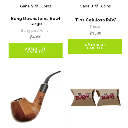
Gana
9
Coins
Gana
3
Coins
Bong Downstems Bowl
Tips Celulosa RAW
Largo
Fumar
Bong para Fumar
₡
1500
₡
4950
AÑADIR AL
CARRITO
AÑADIR AL
CARRITO