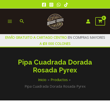
Ir
al
contenido
Buscar
MAIN
MENU
ENVÍO GRATUITO A CARTAGO CENTRO
EN COMPRAS MAYORES
A ₡8 000 COLONES
Pipa Cuadrada Dorada
Rosada Pyrex
Inicio
Productos
Pipa Cuadrada Dorada Rosada Pyrex