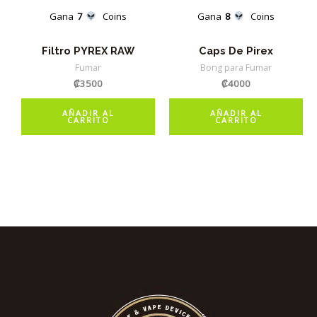
Gana
7
Coins
Gana
8
Coins
Filtro PYREX RAW
Caps De Pirex
Fumar
Bong para Fumar
₡
3500
₡
4000
AÑADIR AL
AÑADIR AL
CARRITO
CARRITO