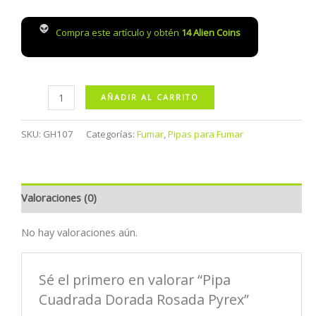
Compra este artículo y obtén
14
Alien Coins
Pipa
AÑADIR AL CARRITO
Cuadrada
Dorada
SKU:
GH107
Categorías:
Fumar
,
Pipas para Fumar
Rosada
Pyrex
cantidad
Valoraciones (0)
No hay valoraciones aún.
Sé el primero en valorar “Pipa
Cuadrada Dorada Rosada Pyrex”