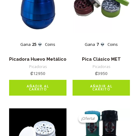
Gana
25
Coins
Gana
7
Coins
Picadora Huevo Metálico
Pica Clásico MET
Picadoras
Picadoras
₡
12950
₡
3950
AÑADIR AL
AÑADIR AL
CARRITO
CARRITO
¡Oferta!
¡Oferta!