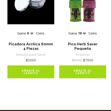
Gana
6
Coins
Gana
19
Coins
Picadora Acrílica 60mm
Pica Herb Saver
4 Piezas
Pequeña
Artículos para Fumar
Picadoras
El
El
₡
3000
₡
9950
₡
7000
precio
precio
original
actual
AÑADIR AL
AÑADIR AL
era:
es:
CARRITO
CARRITO
₡9950.
₡7000.