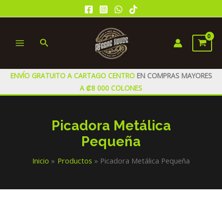
Ir
al
contenido
Buscar
MAIN
MENU
ENVÍO GRATUITO A CARTAGO CENTRO
EN COMPRAS MAYORES
A ₡8 000 COLONES
Picadora Metálica
Pequeña
Inicio
Productos
Picadora Metálica Pequeña