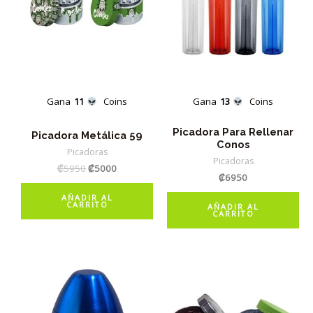
Gana
11
Coins
Gana
13
Coins
Picadora Para Rellenar
Picadora Metálica 59
Conos
Picadoras
Picadoras
El
El
₡
5950
₡
5000
₡
6950
precio
precio
original
actual
AÑADIR AL
era:
es:
CARRITO
AÑADIR AL
CARRITO
₡5950.
₡5000.