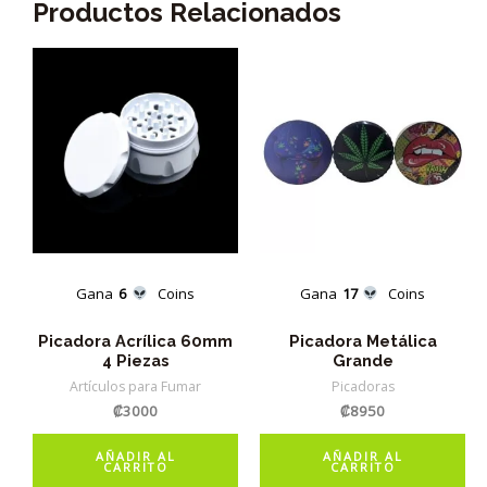
Productos Relacionados
Gana
6
Coins
Gana
17
Coins
Picadora Acrílica 60mm
Picadora Metálica
4 Piezas
Grande
Artículos para Fumar
Picadoras
₡
3000
₡
8950
AÑADIR AL
AÑADIR AL
CARRITO
CARRITO