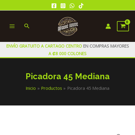
Ir
al
contenido
Buscar
MAIN
MENU
ENVÍO GRATUITO A CARTAGO CENTRO
EN COMPRAS MAYORES
A ₡8 000 COLONES
Picadora 45 Mediana
Inicio
Productos
Picadora 45 Mediana