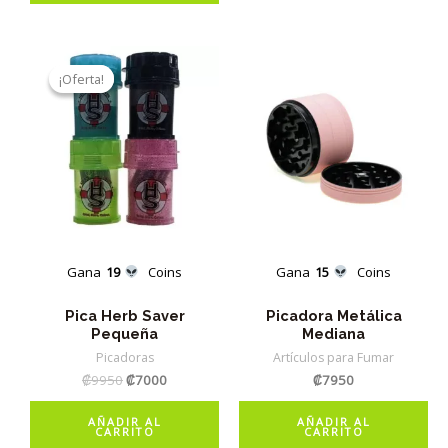
¡Oferta!
¡Oferta!
Gana
19
Coins
Gana
15
Coins
Pica Herb Saver
Picadora Metálica
Pequeña
Mediana
Picadoras
Artículos para Fumar
El
El
₡
9950
₡
7000
₡
7950
precio
precio
original
actual
AÑADIR AL
AÑADIR AL
era:
es:
CARRITO
CARRITO
₡9950.
₡7000.