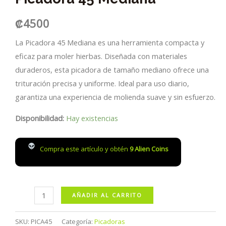
₡
4500
La Picadora 45 Mediana es una herramienta compacta y
eficaz para moler hierbas. Diseñada con materiales
duraderos, esta picadora de tamaño mediano ofrece una
trituración precisa y uniforme. Ideal para uso diario,
garantiza una experiencia de molienda suave y sin esfuerzo.
Disponibilidad:
Hay existencias
Compra este artículo y obtén
9
Alien Coins
Picadora
AÑADIR AL CARRITO
45
Mediana
SKU:
PICA45
Categoría:
Picadoras