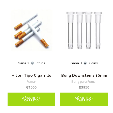
Gana
3
Coins
Gana
7
Coins
Hitter Tipo Cigarrillo
Bong Downstems 10mm
Fumar
Bong para Fumar
₡
1500
₡
3950
AÑADIR AL
AÑADIR AL
CARRITO
CARRITO