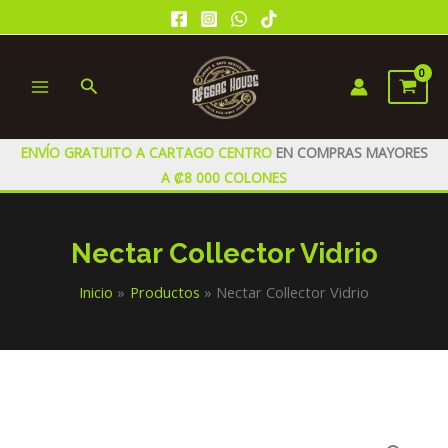
Ir
al
contenido
Buscar
MAIN
MENU
ENVÍO GRATUITO A CARTAGO CENTRO
EN COMPRAS MAYORES
A ₡8 000 COLONES
Nectar Collector Vidrio
Inicio
Productos
Nectar Collector Vidrio