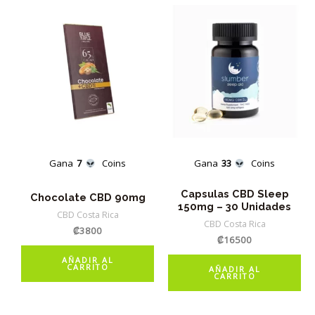
Gana
7
Coins
Gana
33
Coins
Capsulas CBD Sleep
Chocolate CBD 90mg
150mg – 30 Unidades
CBD Costa Rica
CBD Costa Rica
₡
3800
₡
16500
AÑADIR AL
CARRITO
AÑADIR AL
CARRITO