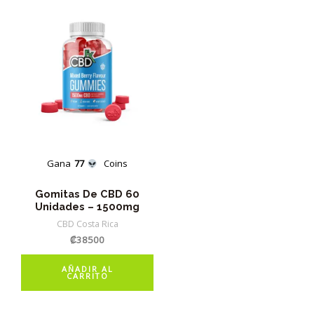
Gana
77
Coins
Gomitas De CBD 60
Unidades – 1500mg
CBD Costa Rica
₡
38500
AÑADIR AL
CARRITO