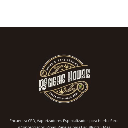
Encuentra CBD, Vaporizadores Especializados para Hierba Seca
y Concentrados, Pipas, Papeles para Liar, Blunts y Más