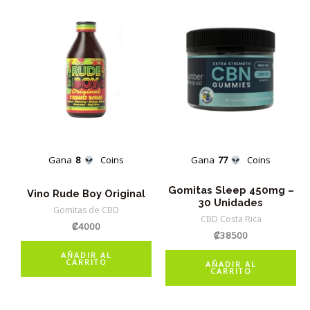
Gana
8
Coins
Gana
77
Coins
Gomitas Sleep 450mg –
Vino Rude Boy Original
30 Unidades
Gomitas de CBD
CBD Costa Rica
₡
4000
₡
38500
AÑADIR AL
CARRITO
AÑADIR AL
CARRITO