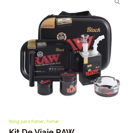
Bong para Fumar
,
Fumar
Kit De Viaje RAW