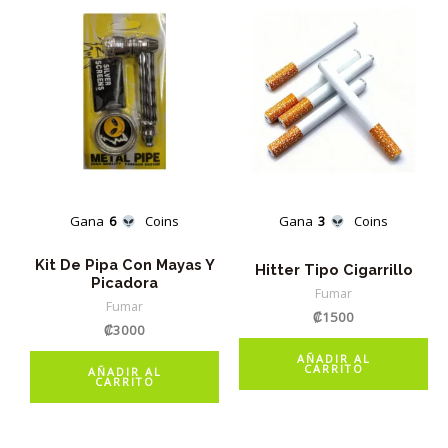
Gana
6
Coins
Gana
3
Coins
Kit De Pipa Con Mayas Y
Hitter Tipo Cigarrillo
Picadora
Fumar
Fumar
₡
1500
₡
3000
AÑADIR AL
CARRITO
AÑADIR AL
CARRITO