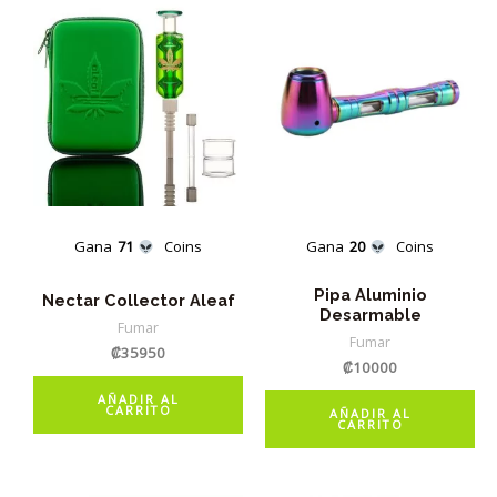
Gana
71
Coins
Gana
20
Coins
Pipa Aluminio
Nectar Collector Aleaf
Desarmable
Fumar
Fumar
₡
35950
₡
10000
AÑADIR AL
CARRITO
AÑADIR AL
CARRITO