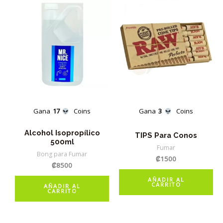
Gana
17
Coins
Gana
3
Coins
Alcohol Isopropílico
TIPS Para Conos
500ml
Fumar
Bong para Fumar
₡
1500
₡
8500
AÑADIR AL
CARRITO
AÑADIR AL
CARRITO