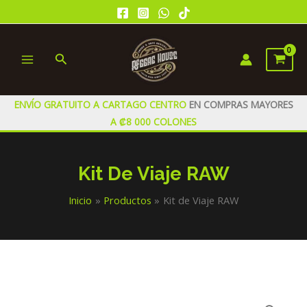
Ir
al
contenido
Buscar
MAIN
MENU
ENVÍO GRATUITO A CARTAGO CENTRO
EN COMPRAS MAYORES
A ₡8 000 COLONES
Kit De Viaje RAW
Inicio
Productos
Kit de Viaje RAW