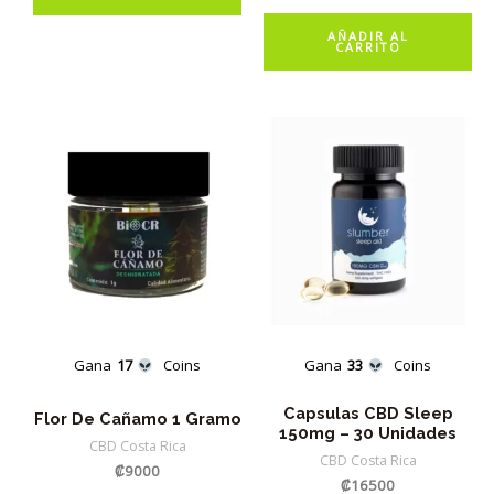
tiene
AÑADIR AL
CARRITO
múltiples
variantes.
Las
opciones
se
pueden
elegir
en
la
página
de
Gana
17
Coins
Gana
33
Coins
producto
Capsulas CBD Sleep
Flor De Cañamo 1 Gramo
150mg – 30 Unidades
CBD Costa Rica
CBD Costa Rica
₡
9000
₡
16500