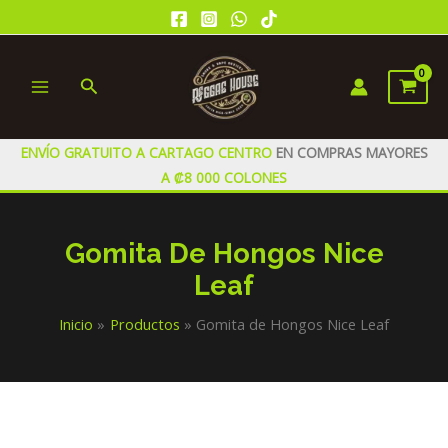
Ir
al
contenido
Buscar
MAIN
MENU
ENVÍO GRATUITO A CARTAGO CENTRO
EN COMPRAS MAYORES
A ₡8 000 COLONES
Gomita De Hongos Nice
Leaf
Inicio
Productos
Gomita de Hongos Nice Leaf