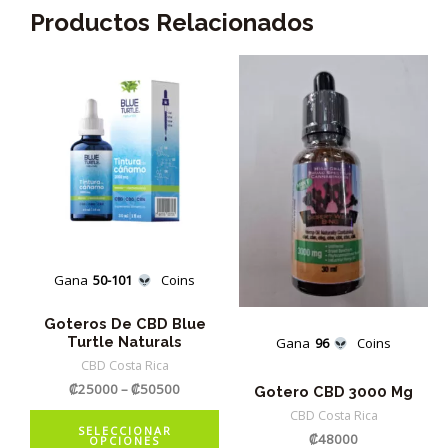
Productos Relacionados
Gana
50-101
Coins
Goteros De CBD Blue
Turtle Naturals
Gana
96
Coins
CBD Costa Rica
₡
25000
–
₡
50500
Gotero CBD 3000 Mg
Este
CBD Costa Rica
SELECCIONAR
₡
48000
OPCIONES
producto