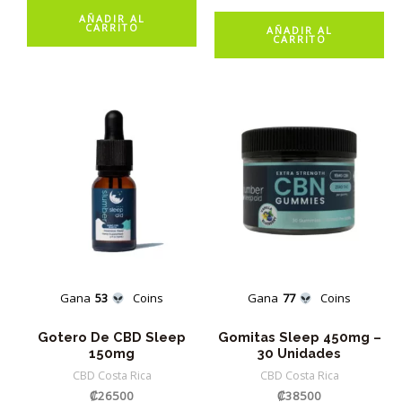
AÑADIR AL
CARRITO
AÑADIR AL
CARRITO
Gana
53
Coins
Gana
77
Coins
Gotero De CBD Sleep
Gomitas Sleep 450mg –
150mg
30 Unidades
CBD Costa Rica
CBD Costa Rica
₡
26500
₡
38500