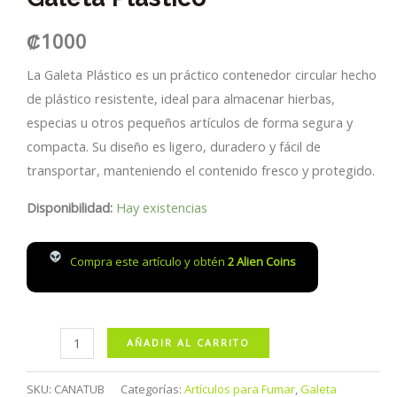
₡
1000
La Galeta Plástico es un práctico contenedor circular hecho
de plástico resistente, ideal para almacenar hierbas,
especias u otros pequeños artículos de forma segura y
compacta. Su diseño es ligero, duradero y fácil de
transportar, manteniendo el contenido fresco y protegido.
Disponibilidad:
Hay existencias
Compra este artículo y obtén
2
Alien Coins
Galeta
AÑADIR AL CARRITO
Plástico
cantidad
SKU:
CANATUB
Categorías:
Artículos para Fumar
,
Galeta