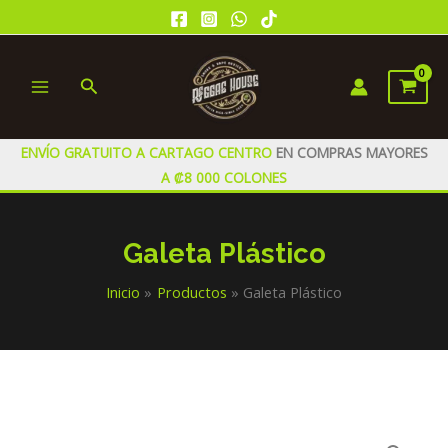
Ir
al
contenido
Buscar
MAIN
MENU
ENVÍO GRATUITO A CARTAGO CENTRO
EN COMPRAS MAYORES
A ₡8 000 COLONES
Galeta Plástico
Inicio
Productos
Galeta Plástico