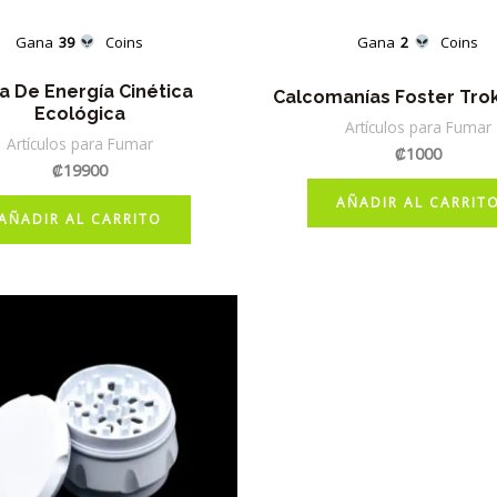
Gana
39
Coins
Gana
2
Coins
a De Energía Cinética
Calcomanías Foster Tro
Ecológica
Artículos para Fumar
Artículos para Fumar
₡
1000
₡
19900
AÑADIR AL CARRIT
AÑADIR AL CARRITO