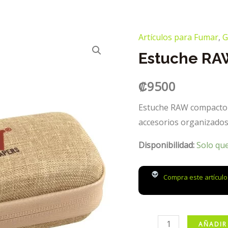
Artículos para Fumar
,
G
Estuche R
₡
9500
Estuche RAW compacto 
accesorios organizados 
Disponibilidad:
Solo qu
Compra este artícul
Estuche
AÑADIR