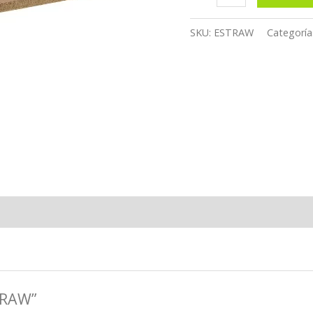
RAW
cantidad
SKU:
ESTRAW
Categoría
 RAW”