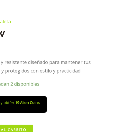
aleta
AW
y resistente diseñado para mantener tus
y protegidos con estilo y practicidad
edan 2 disponibles
o y obtén
19
Alien Coins
 AL CARRITO