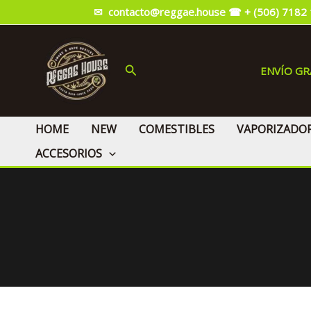
Ir
✉ contacto@reggae.house
☎ + (506) 7182
al
contenido
Buscar
ENVÍO G
HOME
NEW
COMESTIBLES
VAPORIZADO
ACCESORIOS