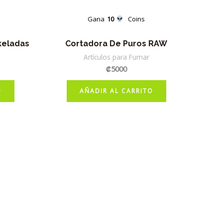
Gana
10
Coins
keladas
Cortadora De Puros RAW
Artículos para Fumar
₡
5000
O
AÑADIR AL CARRITO