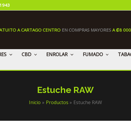
 1943
RATUITO A CARTAGO CENTRO
EN COMPRAS MAYORES
A ₡8 00
RES
CBD
ENROLAR
FUMADO
TABA
Estuche RAW
Inicio
Productos
Estuche RAW