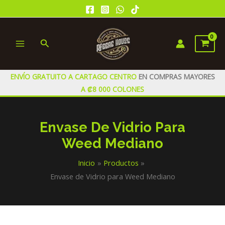
Ir
al
contenido
Buscar
MAIN
MENU
ENVÍO GRATUITO A CARTAGO CENTRO
EN COMPRAS MAYORES
A ₡8 000 COLONES
Envase De Vidrio Para
Weed Mediano
Inicio
Productos
Envase de Vidrio para Weed Mediano