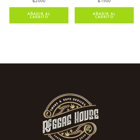
₡
2000
₡
1500
AÑADIR AL
AÑADIR AL
CARRITO
CARRITO