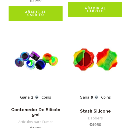
AÑADIR AL
CARRITO
AÑADIR AL
CARRITO
Gana
2
Coins
Gana
9
Coins
Contenedor De Silicón
Stash Silicone
5ml
Dabbers
Artículos para Fumar
₡
4950