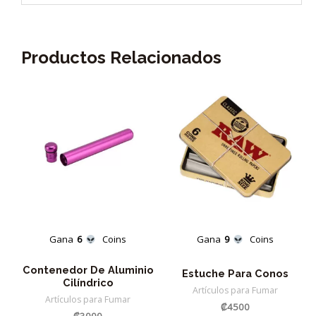
Productos Relacionados
Gana
6
Coins
Gana
9
Coins
Contenedor De Aluminio
Estuche Para Conos
Cilíndrico
Artículos para Fumar
Artículos para Fumar
₡
4500
₡
3000