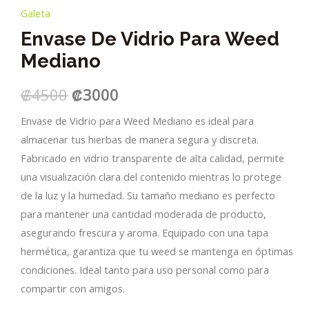
Galeta
Envase De Vidrio Para Weed
Mediano
El
El
₡
4500
₡
3000
precio
precio
Envase de Vidrio para Weed Mediano es ideal para
almacenar tus hierbas de manera segura y discreta.
original
actual
Fabricado en vidrio transparente de alta calidad, permite
era:
es:
una visualización clara del contenido mientras lo protege
de la luz y la humedad. Su tamaño mediano es perfecto
₡4500.
₡3000.
para mantener una cantidad moderada de producto,
asegurando frescura y aroma. Equipado con una tapa
hermética, garantiza que tu weed se mantenga en óptimas
condiciones. Ideal tanto para uso personal como para
compartir con amigos.