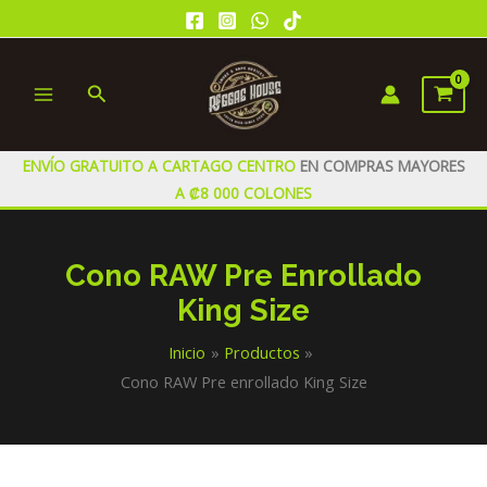
Ir
al
contenido
Buscar
MAIN
MENU
ENVÍO GRATUITO A CARTAGO CENTRO
EN COMPRAS MAYORES
A ₡8 000 COLONES
Cono RAW Pre Enrollado
King Size
Inicio
Productos
Cono RAW Pre enrollado King Size