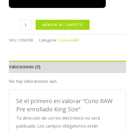
Cono
AÑADIR AL CARRITO
RAW
Pre
SKU:
CONORK
Categoría:
Conos RAW
enrollado
King
Size
Valoraciones (0)
cantidad
No hay valoraciones aún.
Sé el primero en valorar “Cono RAW
Pre enrollado King Size”
Tu dirección de correo electrónico no será
publicada.
Los campos obligatorios están