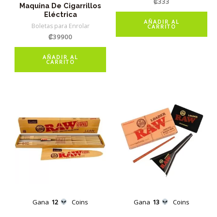
₡
333
Maquina De Cigarrillos
Eléctrica
AÑADIR AL
Boletas para Enrolar
CARRITO
₡
39900
AÑADIR AL
CARRITO
Gana
12
Coins
Gana
13
Coins