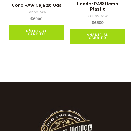
Loader RAW Hemp
Cono RAW Caja 20 Uds
Plastic
Conos RAW
Conos RAW
₡
6000
₡
6500
AÑADIR AL
CARRITO
AÑADIR AL
CARRITO