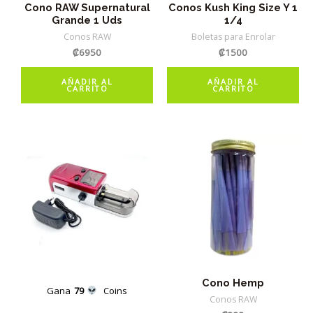
Cono RAW Supernatural
Conos Kush King Size Y 1
Grande 1 Uds
1/4
Conos RAW
Boletas para Enrolar
₡
6950
₡
1500
AÑADIR AL
AÑADIR AL
CARRITO
CARRITO
Cono Hemp
Gana
79
Coins
Conos RAW