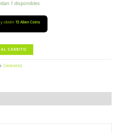
edan 1 disponibles
o y obtén
15
Alien Coins
 AL CARRITO
a:
Ceniceros