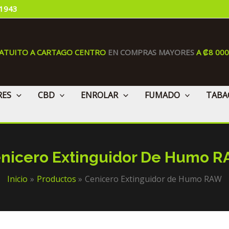
 1943
RATUITO A CARTAGO CENTRO
EN COMPRAS MAYORES
A ₡8 00
RES
CBD
ENROLAR
FUMADO
TABA
nicero Extinguidor De Humo 
Inicio
Productos
Cenicero Extinguidor de Humo RAW