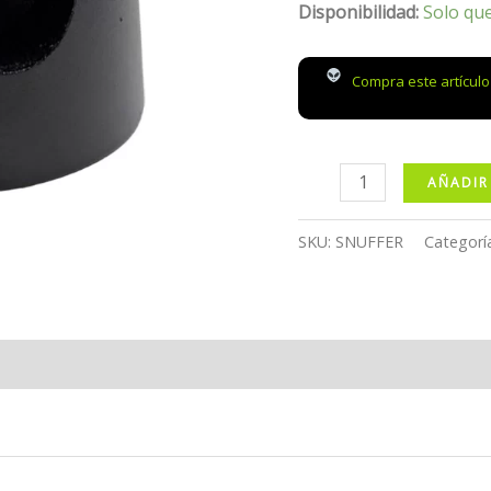
Disponibilidad:
Solo qu
Compra este artícul
Cenicero
AÑADIR
Extinguidor
de
SKU:
SNUFFER
Categorí
Humo
RAW
cantidad