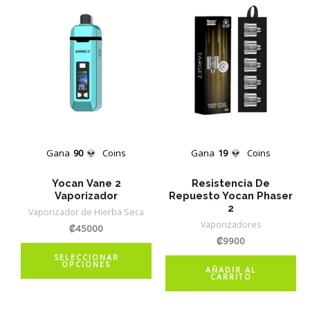
Gana
90
Coins
Gana
19
Coins
Yocan Vane 2
Resistencia De
Vaporizador
Repuesto Yocan Phaser
2
Vaporizador de Hierba Seca
Vaporizadores
₡
45000
₡
9900
Este
SELECCIONAR
OPCIONES
producto
AÑADIR AL
CARRITO
tiene
múltiples