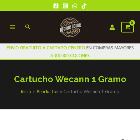
Ir
al
contenido
Buscar
MAIN
MENU
ENVÍO GRATUITO A CARTAGO CENTRO
EN COMPRAS MAYORES
A ₡8 000 COLONES
Cartucho Wecann 1 Gramo
Inicio
Productos
Cartucho Wecann 1 Gramo