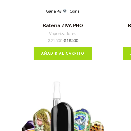
Gana
43
Coins
Batería ZIVA PRO
B
Vaporizadores
El
El
₡
21500
₡
18500
precio
precio
original
actual
AÑADIR AL CARRITO
era:
es:
₡21500.
₡18500.