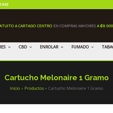
 1943
RATUITO A CARTAGO CENTRO
EN COMPRAS MAYORES
A ₡8 00
RES
CBD
ENROLAR
FUMADO
TABA
Cartucho Melonaire 1 Gramo
Inicio
Productos
Cartucho Melonaire 1 Gramo