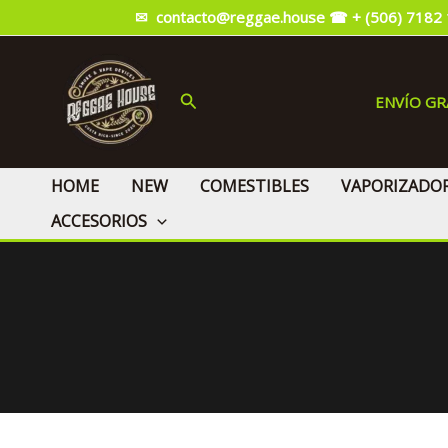
Ir
✉ contacto@reggae.house
☎ + (506) 7182
al
contenido
Buscar
ENVÍO G
HOME
NEW
COMESTIBLES
VAPORIZADO
ACCESORIOS