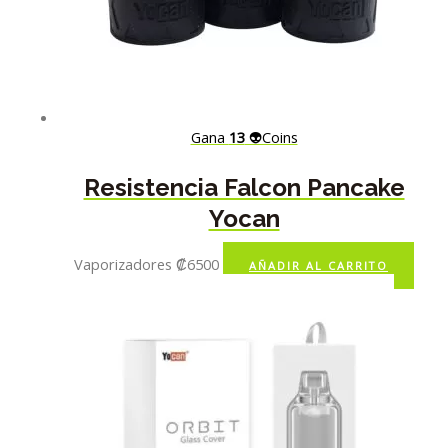
Gana
13
👽Coins
Resistencia Falcon Pancake
Yocan
Vaporizadores
₡
6500
AÑADIR AL CARRITO