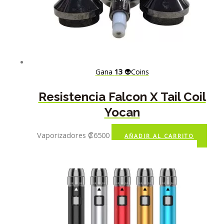
Gana
13
👽Coins
Resistencia Falcon X Tail Coil
Yocan
Vaporizadores
₡
6500
AÑADIR AL CARRITO