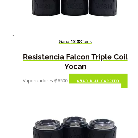
Gana
13
👽Coins
Resistencia Falcon Triple Coil
Yocan
Vaporizadores
₡
6500
AÑADIR AL CARRITO