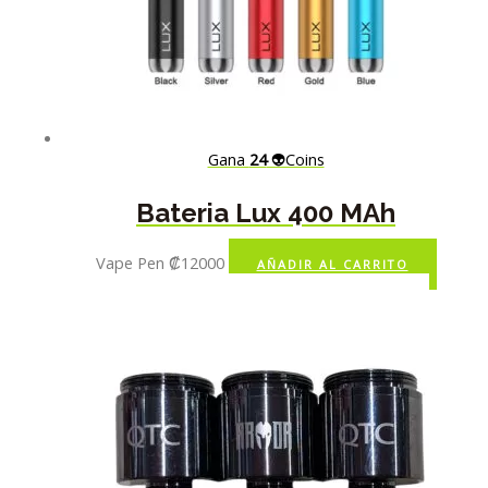
Gana
24
👽Coins
Bateria Lux 400 MAh
Vape Pen
₡
12000
AÑADIR AL CARRITO