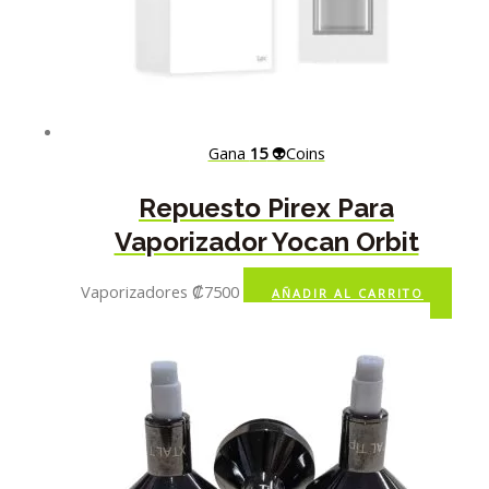
Gana
15
👽Coins
Repuesto Pirex Para
Vaporizador Yocan Orbit
Vaporizadores
₡
7500
AÑADIR AL CARRITO