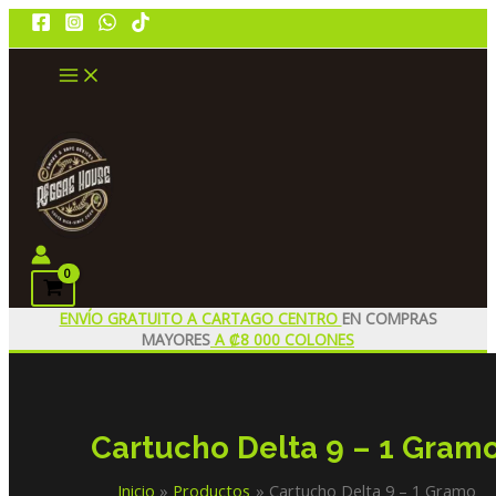
Ir
al
contenido
MAIN
MENU
Buscar
ENVÍO GRATUITO A CARTAGO CENTRO
EN COMPRAS
MAYORES
A ₡8 000 COLONES
Cartucho Delta 9 – 1 Gram
Inicio
Productos
Cartucho Delta 9 – 1 Gramo