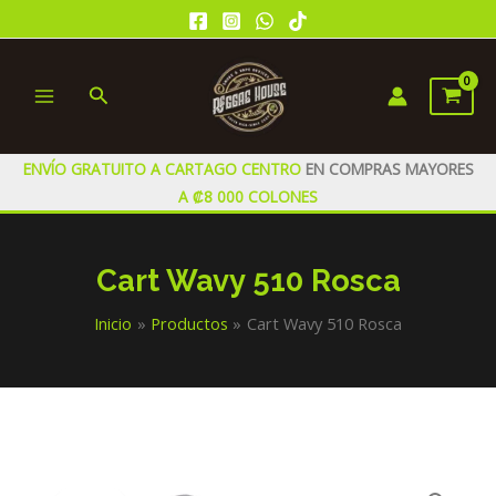
Ir
al
contenido
Buscar
MAIN
MENU
ENVÍO GRATUITO A CARTAGO CENTRO
EN COMPRAS MAYORES
A ₡8 000 COLONES
Cart Wavy 510 Rosca
Inicio
Productos
Cart Wavy 510 Rosca