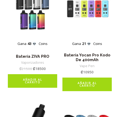
Gana
43
Coins
Gana
21
Coins
Batería Yocan Pro Kodo
Batería ZIVA PRO
De 400mAh
Vaporizadores
Vape Pen
El
El
₡
21500
₡
18500
₡
10950
precio
precio
original
actual
AÑADIR AL
era:
es:
CARRITO
AÑADIR AL
CARRITO
₡21500.
₡18500.