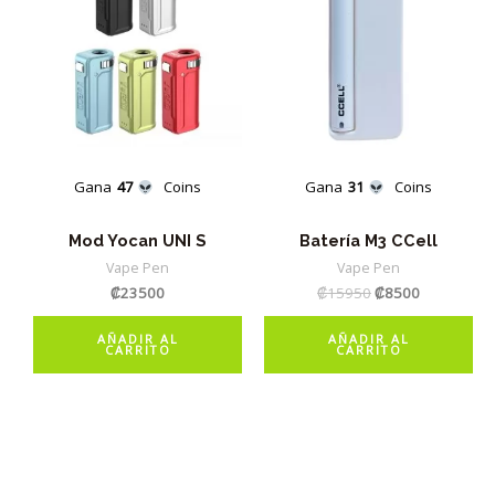
opciones
se
pueden
elegir
en
la
Gana
47
Coins
Gana
31
Coins
página
de
Mod Yocan UNI S
Batería M3 CCell
producto
Vape Pen
Vape Pen
El
El
₡
23500
₡
15950
₡
8500
precio
precio
original
actual
AÑADIR AL
AÑADIR AL
era:
es:
CARRITO
CARRITO
₡15950.
₡8500.