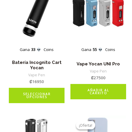
Gana
33
Coins
Gana
55
Coins
Batería Incognito Cart
Vape Yocan UNI Pro
Yocan
Vape Pen
Vape Pen
₡
27500
₡
16950
Este
AÑADIR AL
CARRITO
SELECCIONAR
OPCIONES
producto
tiene
múltiples
variantes.
¡Oferta!
¡Oferta!
Las