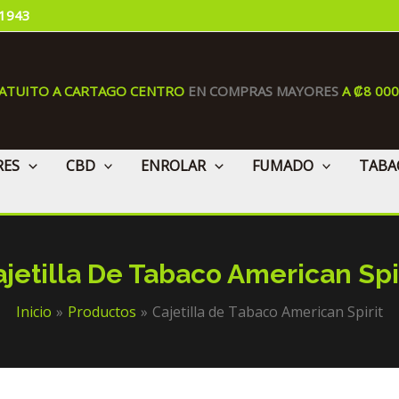
 1943
RATUITO A CARTAGO CENTRO
EN COMPRAS MAYORES
A ₡8 00
RES
CBD
ENROLAR
FUMADO
TABA
jetilla De Tabaco American Spi
Inicio
Productos
Cajetilla de Tabaco American Spirit