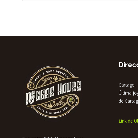
Direc
Cartago. 
Última jo
de Cartag
Link de U