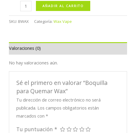
Boquilla
AÑADIR AL CARRITO
para
Quemar
SKU:
BWAX
Categoría:
Wax Vape
Wax
cantidad
Valoraciones (0)
No hay valoraciones aún.
Sé el primero en valorar “Boquilla
para Quemar Wax”
Tu dirección de correo electrónico no será
publicada.
Los campos obligatorios están
marcados con
*
Tu puntuación
*