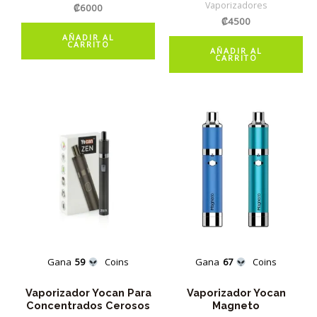
Vaporizadores
₡
6000
₡
4500
AÑADIR AL
CARRITO
AÑADIR AL
CARRITO
Gana
59
Coins
Gana
67
Coins
Vaporizador Yocan Para
Vaporizador Yocan
Concentrados Cerosos
Magneto