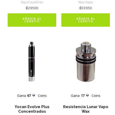
Vaporizadores
Wax Vape
₡
29500
₡
33950
AÑADIR AL
AÑADIR AL
CARRITO
CARRITO
Gana
67
Coins
Gana
17
Coins
Yocan Evolve Plus
Resistencia Lunar Vapo
Concentrados
Wax