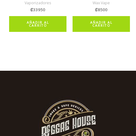
Vaporizadores
Wax Vape
₡
33950
₡
8500
AÑADIR AL
AÑADIR AL
CARRITO
CARRITO