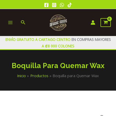
Ir
al
contenido
Buscar
MAIN
MENU
ENVÍO GRATUITO A CARTAGO CENTRO
EN COMPRAS MAYORES
A ₡8 000 COLONES
Boquilla Para Quemar Wax
Inicio
Productos
Boquilla para Quemar Wax