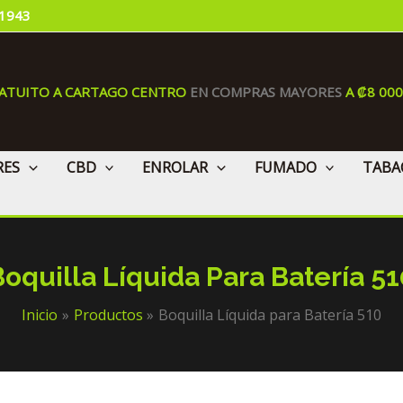
 1943
RATUITO A CARTAGO CENTRO
EN COMPRAS MAYORES
A ₡8 00
RES
CBD
ENROLAR
FUMADO
TABA
Boquilla Líquida Para Batería 51
Inicio
Productos
Boquilla Líquida para Batería 510