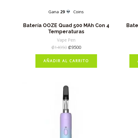
Gana
29
Coins
Batería OOZE Quad 500 MAh Con 4
Bate
Temperaturas
Vape Pen
El
El
₡
14950
₡
9500
precio
precio
original
actual
AÑADIR AL CARRITO
era:
es:
₡14950.
₡9500.