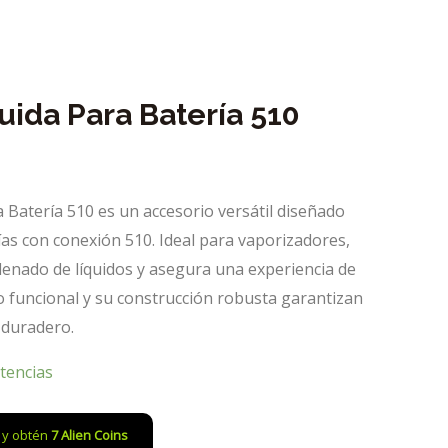
uida Para Batería 510
a Batería 510 es un accesorio versátil diseñado
as con conexión 510. Ideal para vaporizadores,
l llenado de líquidos y asegura una experiencia de
o funcional y su construcción robusta garantizan
 duradero.
tencias
o y obtén
7
Alien Coins