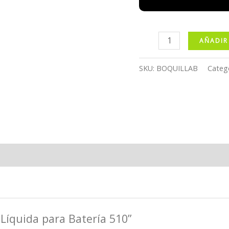
Boquilla
AÑADIR
Líquida
para
SKU:
BOQUILLAB
Categ
Batería
510
cantidad
 Líquida para Batería 510”