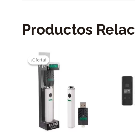
Productos Rela
¡Oferta!
¡Oferta!