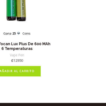
Gana
25
Coins
Yocan Lux Plus De 600 MAh
6 Temperaturas
Vape Pen
₡
12950
AÑADIR AL CARRITO