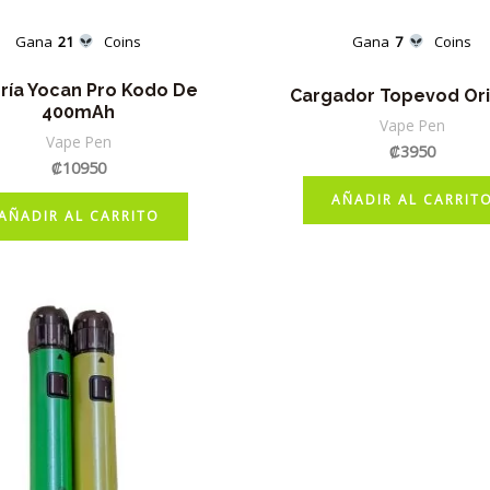
Gana
21
Coins
Gana
7
Coins
ría Yocan Pro Kodo De
Cargador Topevod Ori
400mAh
Vape Pen
Vape Pen
₡
3950
₡
10950
AÑADIR AL CARRIT
AÑADIR AL CARRITO