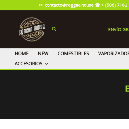
Ir
✉ contacto@reggae.house
☎ + (506) 7182
al
contenido
Buscar
ENVÍO G
HOME
NEW
COMESTIBLES
VAPORIZADO
ACCESORIOS