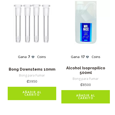
Gana
7
Coins
Gana
17
Coins
Alcohol Isopropílico
Bong Downstems 10mm
500ml
Bong para Fumar
Bong para Fumar
₡
3950
₡
8500
AÑADIR AL
CARRITO
AÑADIR AL
CARRITO