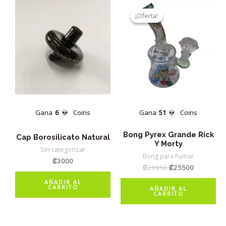
¡Oferta!
¡Oferta!
Gana
6
Coins
Gana
51
Coins
Bong Pyrex Grande Rick
Cap Borosilicato Natural
Y Morty
Sin categorizar
Bong para Fumar
₡
3000
El
El
₡
29950
₡
25500
precio
precio
AÑADIR AL
original
actual
CARRITO
AÑADIR AL
era:
es:
CARRITO
₡29950.
₡25500.