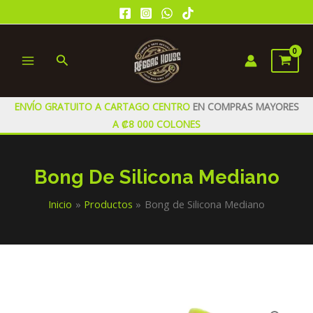
Ir
al
contenido
Buscar
MAIN
MENU
ENVÍO GRATUITO A CARTAGO CENTRO
EN COMPRAS MAYORES
A ₡8 000 COLONES
Bong De Silicona Mediano
Inicio
Productos
Bong de Silicona Mediano