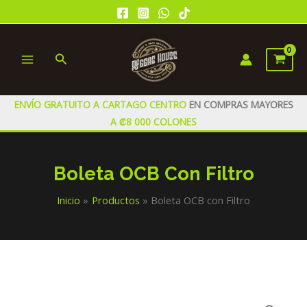
Ir
al
contenido
Buscar
MAIN
MENU
ENVÍO GRATUITO A CARTAGO CENTRO
EN COMPRAS MAYORES
A ₡8 000 COLONES
Boleta OCB Con Filtro
Inicio
Productos
Boleta OCB con Filtro