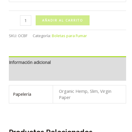
Boleta
AÑADIR AL CARRITO
OCB
con
SKU:
OCBF
Categoría:
Boletas para Fumar
Filtro
cantidad
Información adicional
Valoraciones (0)
Organic Hemp, Slim, Virgin
Papelería
Paper