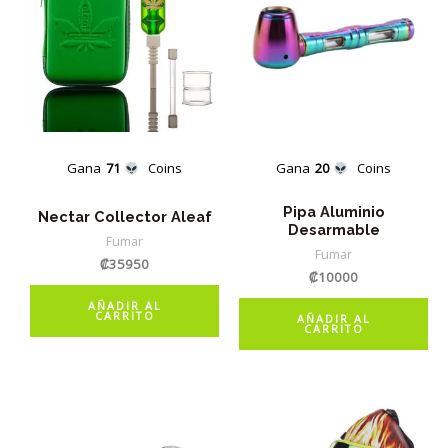
Gana
71
Coins
Gana
20
Coins
Pipa Aluminio
Nectar Collector Aleaf
Desarmable
Fumar
Fumar
₡
35950
₡
10000
AÑADIR AL
CARRITO
AÑADIR AL
CARRITO