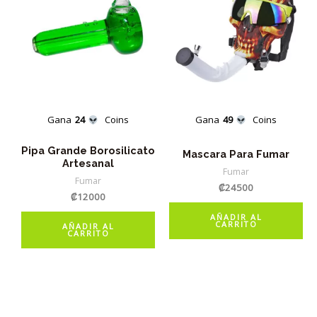
Gana
24
Coins
Gana
49
Coins
Pipa Grande Borosilicato
Mascara Para Fumar
Artesanal
Fumar
Fumar
₡
24500
₡
12000
AÑADIR AL
CARRITO
AÑADIR AL
CARRITO