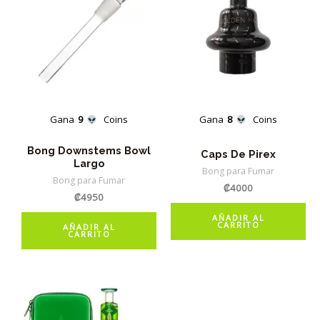
Gana
9
Coins
Gana
8
Coins
Bong Downstems Bowl
Caps De Pirex
Largo
Bong para Fumar
Bong para Fumar
₡
4000
₡
4950
AÑADIR AL
CARRITO
AÑADIR AL
CARRITO