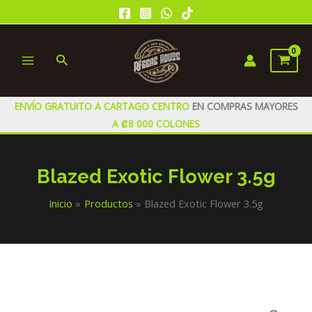
Ir
al
contenido
Buscar
MAIN
MENU
ENVÍO GRATUITO A CARTAGO CENTRO
EN COMPRAS MAYORES
A ₡8 000 COLONES
Blazed Exotic Flower 3.5g
Inicio
Productos
Blazed Exotic Flower 3.5g