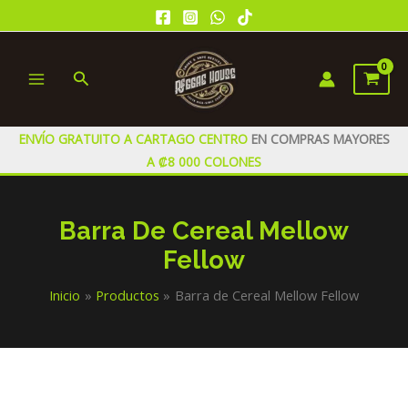
Ir
al
contenido
Buscar
MAIN
MENU
ENVÍO GRATUITO A CARTAGO CENTRO
EN COMPRAS MAYORES
A ₡8 000 COLONES
Barra De Cereal Mellow
Fellow
Inicio
Productos
Barra de Cereal Mellow Fellow