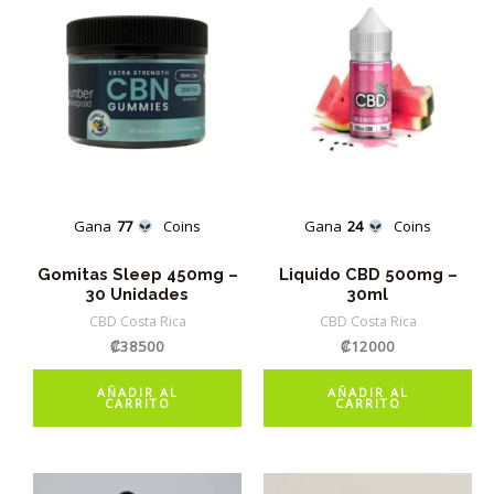
Gana
77
Coins
Gana
24
Coins
Gomitas Sleep 450mg –
Liquido CBD 500mg –
30 Unidades
30ml
CBD Costa Rica
CBD Costa Rica
₡
38500
₡
12000
AÑADIR AL
AÑADIR AL
CARRITO
CARRITO