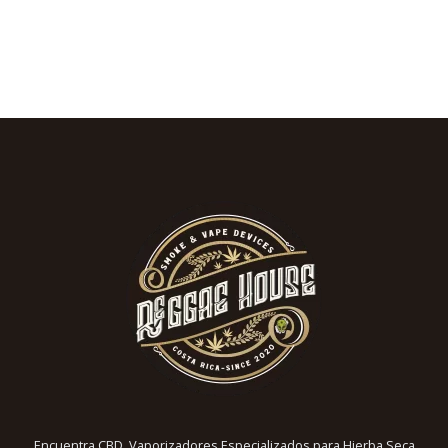
Encuentra CBD, Vaporizadores Especializados para Hierba Seca