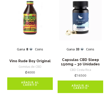
Gana
8
Coins
Gana
33
Coins
Capsulas CBD Sleep
Vino Rude Boy Original
150mg – 30 Unidades
Gomitas de CBD
CBD Costa Rica
₡
4000
₡
16500
AÑADIR AL
CARRITO
AÑADIR AL
CARRITO