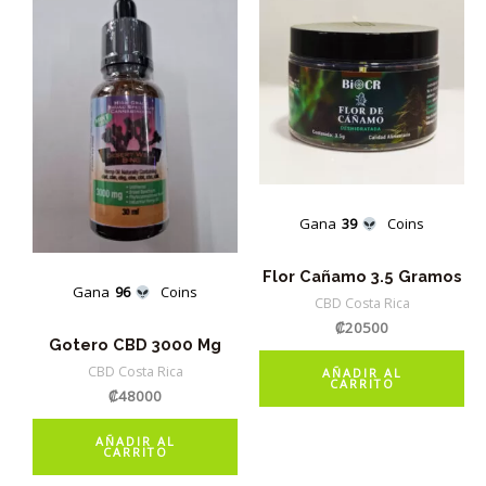
Gana
39
Coins
Flor Cañamo 3.5 Gramos
Gana
96
Coins
CBD Costa Rica
₡
20500
Gotero CBD 3000 Mg
CBD Costa Rica
AÑADIR AL
CARRITO
₡
48000
AÑADIR AL
CARRITO