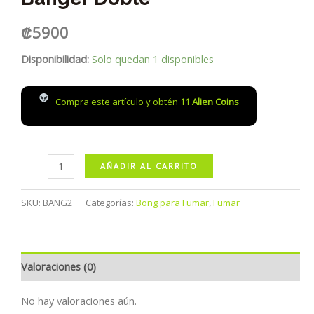
₡
5900
Disponibilidad:
Solo quedan 1 disponibles
Compra este artículo y obtén
11
Alien Coins
Banger
AÑADIR AL CARRITO
Doble
cantidad
SKU:
BANG2
Categorías:
Bong para Fumar
,
Fumar
Valoraciones (0)
No hay valoraciones aún.