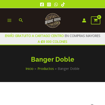
Ir
al
contenido
Buscar
MAIN
MENU
ENVÍO GRATUITO A CARTAGO CENTRO
EN COMPRAS MAYORES
A ₡8 000 COLONES
Banger Doble
Inicio
Productos
Banger Doble