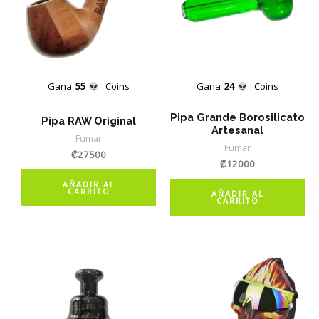
Gana
55
Coins
Gana
24
Coins
Pipa Grande Borosilicato
Pipa RAW Original
Artesanal
Fumar
Fumar
₡
27500
₡
12000
AÑADIR AL
CARRITO
AÑADIR AL
CARRITO