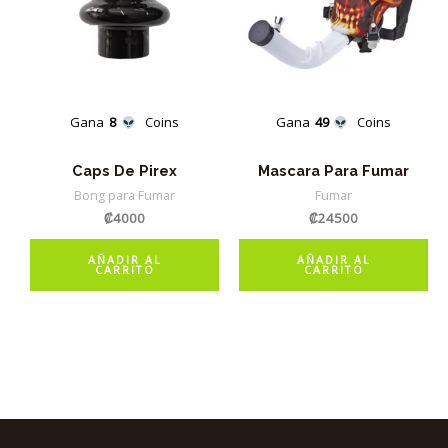
Gana
8
Coins
Gana
49
Coins
Caps De Pirex
Mascara Para Fumar
Bong para Fumar
Fumar
₡
4000
₡
24500
AÑADIR AL
AÑADIR AL
CARRITO
CARRITO