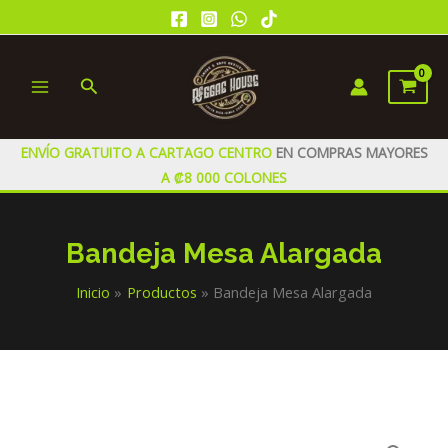
Ir
al
contenido
Buscar
MAIN
MENU
ENVÍO GRATUITO A CARTAGO CENTRO
EN COMPRAS MAYORES
A ₡8 000 COLONES
Bandeja Mesa Alargada
Inicio
Productos
Bandeja Mesa Alargada