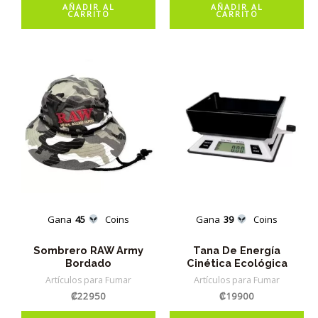
AÑADIR AL
AÑADIR AL
CARRITO
CARRITO
Gana
45
Coins
Gana
39
Coins
Sombrero RAW Army
Tana De Energía
Bordado
Cinética Ecológica
Artículos para Fumar
Artículos para Fumar
₡
22950
₡
19900