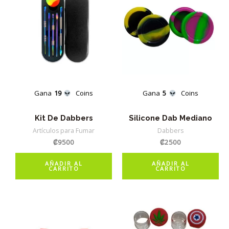
Gana
19
Coins
Gana
5
Coins
Kit De Dabbers
Silicone Dab Mediano
Artículos para Fumar
Dabbers
₡
9500
₡
2500
AÑADIR AL
AÑADIR AL
CARRITO
CARRITO