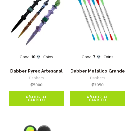
Gana
10
Coins
Gana
7
Coins
Dabber Pyrex Artesanal
Dabber Metálico Grande
Dabbers
Dabbers
₡
5000
₡
3950
AÑADIR AL
AÑADIR AL
CARRITO
CARRITO