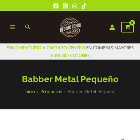
Ir
al
contenido
Buscar
MAIN
MENU
ENVÍO GRATUITO A CARTAGO CENTRO
EN COMPRAS MAYORES
A ₡8 000 COLONES
Babber Metal Pequeño
Inicio
Productos
Babber Metal Pequeño