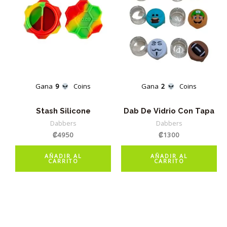
Gana
9
Coins
Gana
2
Coins
Stash Silicone
Dab De Vidrio Con Tapa
Dabbers
Dabbers
₡
4950
₡
1300
AÑADIR AL
AÑADIR AL
CARRITO
CARRITO