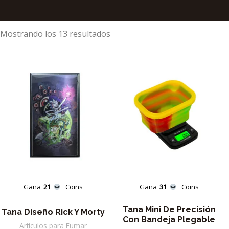
Ordenado
Mostrando los 13 resultados
por
los
últimos
Gana
21
Coins
Gana
31
Coins
Tana Mini De Precisión
Tana Diseño Rick Y Morty
Con Bandeja Plegable
Artículos para Fumar