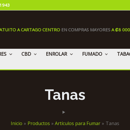
 1943
RATUITO A CARTAGO CENTRO
EN COMPRAS MAYORES
A ₡8 00
RES
CBD
ENROLAR
FUMADO
TABA
Tanas
Inicio
Productos
Artículos para Fumar
Tanas