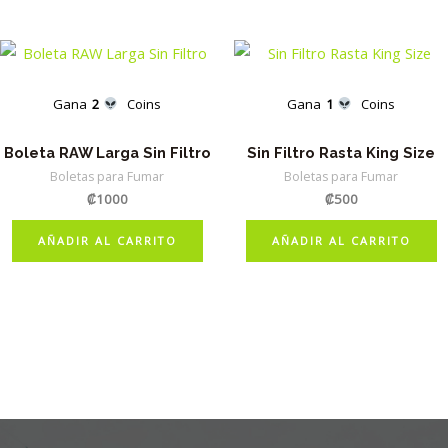
múltiples
variantes.
Las
opciones
Gana
2
Coins
Gana
1
Coins
se
Boleta RAW Larga Sin Filtro
Sin Filtro Rasta King Size
pueden
Boletas para Fumar
Boletas para Fumar
elegir
₡
1000
₡
500
en
la
AÑADIR AL CARRITO
AÑADIR AL CARRITO
página
de
producto