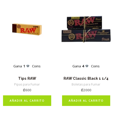
múltiples
variantes.
Las
opciones
se
pueden
elegir
en
la
página
Gana
1
Coins
Gana
4
Coins
de
producto
Tips RAW
RAW Classic Black 1 1/4
Pipas para Fumar
Boletas para Fumar
₡
600
₡
2000
AÑADIR AL CARRITO
AÑADIR AL CARRITO