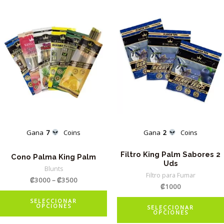
Gana
7
Coins
Gana
2
Coins
Filtro King Palm Sabores 2
Cono Palma King Palm
Uds
Blunts
Filtro para Fumar
₡
3000
–
₡
3500
₡
1000
Este
SELECCIONAR
OPCIONES
producto
SELECCIONAR
OPCIONES
tiene