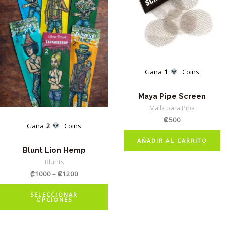
pueden
elegir
en
la
página
Gana
1
Coins
de
producto
Maya Pipe Screen
Malla para Pipa
₡
500
Gana
2
Coins
AÑADIR AL CARRITO
Blunt Lion Hemp
Blunts
₡
1000
–
₡
1200
Este
SELECCIONAR
OPCIONES
producto
tiene