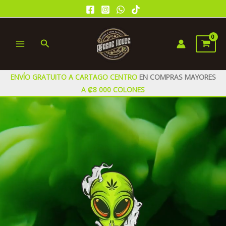
Ir
al
contenido
Buscar
MAIN
MENU
ENVÍO GRATUITO A CARTAGO CENTRO
EN COMPRAS MAYORES
A ₡8 000 COLONES