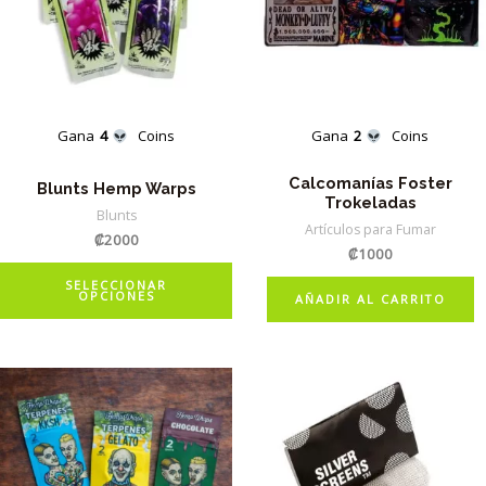
Gana
4
Coins
Gana
2
Coins
Calcomanías Foster
Blunts Hemp Warps
Trokeladas
Blunts
Artículos para Fumar
₡
2000
₡
1000
Este
SELECCIONAR
OPCIONES
producto
AÑADIR AL CARRITO
tiene
múltiples
variantes.
Las
opciones
se